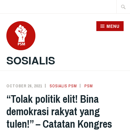
Skip
Searc
to
for:
content
MENU
SOSIALIS
OCTOBER 26, 2021
SOSIALIS PSM
PSM
“Tolak politik elit! Bina
demokrasi rakyat yang
tulen!” – Catatan Kongres