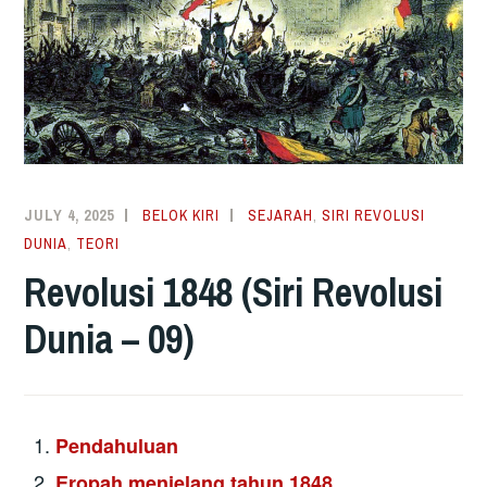
JULY 4, 2025
BELOK KIRI
SEJARAH
,
SIRI REVOLUSI
DUNIA
,
TEORI
Revolusi 1848 (Siri Revolusi
Dunia – 09)
Pendahuluan
Eropah menjelang tahun 1848