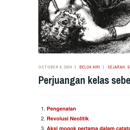
OCTOBER 6, 2024
BELOK KIRI
SEJARAH
,
S
Perjuangan kelas sebel
Pengenalan
Revolusi Neolitik
Aksi mogok pertama dalam catata