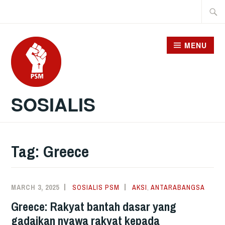
Skip
Searc
to
for:
content
MENU
SOSIALIS
Tag:
Greece
MARCH 3, 2025
SOSIALIS PSM
AKSI
,
ANTARABANGSA
Greece: Rakyat bantah dasar yang
gadaikan nyawa rakyat kepada