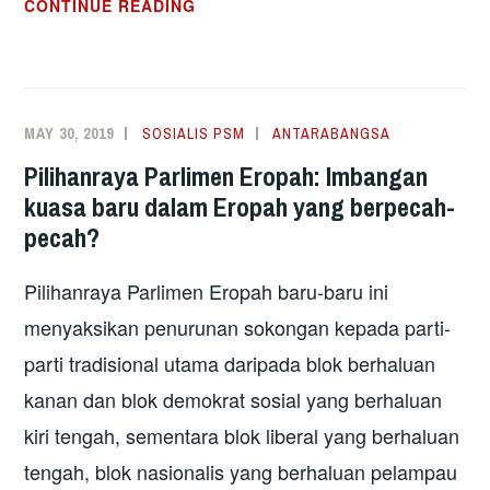
GREECE:
CONTINUE READING
PELAJAR
BANTAH
UNDANG-
UNDANG
MAY 30, 2019
SOSIALIS PSM
ANTARABANGSA
PENDIDIKAN
Pilihanraya Parlimen Eropah: Imbangan
YANG
kuasa baru dalam Eropah yang berpecah-
REPRESIF
pecah?
Pilihanraya Parlimen Eropah baru-baru ini
menyaksikan penurunan sokongan kepada parti-
parti tradisional utama daripada blok berhaluan
kanan dan blok demokrat sosial yang berhaluan
kiri tengah, sementara blok liberal yang berhaluan
tengah, blok nasionalis yang berhaluan pelampau