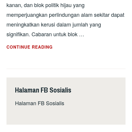
kanan, dan blok politik hijau yang
memperjuangkan perlindungan alam sekitar dapat
meningkatkan kerusi dalam jumlah yang
signifikan. Cabaran untuk blok …
PILIHANRAYA
CONTINUE READING
PARLIMEN
EROPAH:
IMBANGAN
KUASA
BARU
Halaman FB Sosialis
DALAM
EROPAH
Halaman FB Sosialis
YANG
BERPECAH-
PECAH?