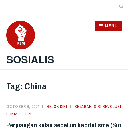
Skip
Searc
to
for:
content
MENU
SOSIALIS
Tag:
China
OCTOBER 6, 2024
BELOK KIRI
SEJARAH
,
SIRI REVOLUSI
DUNIA
,
TEORI
Perjuangan kelas sebelum kapitalisme (Siri