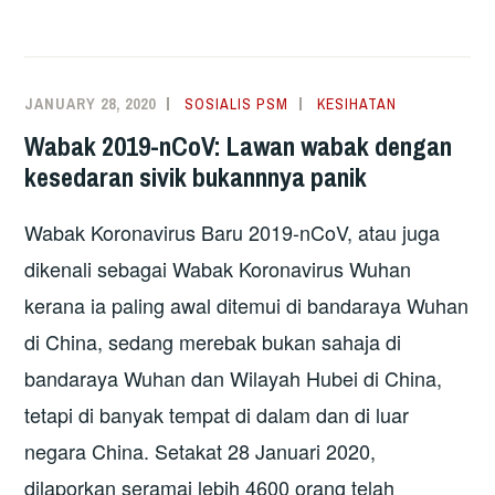
KORONAVIRUS
2019-
NCOV:
DARURAT
JANUARY 28, 2020
SOSIALIS PSM
KESIHATAN
KESIHATAN
Wabak 2019-nCoV: Lawan wabak dengan
AWAM
kesedaran sivik bukannnya panik
GLOBAL
TERBARU
Wabak Koronavirus Baru 2019-nCoV, atau juga
dikenali sebagai Wabak Koronavirus Wuhan
kerana ia paling awal ditemui di bandaraya Wuhan
di China, sedang merebak bukan sahaja di
bandaraya Wuhan dan Wilayah Hubei di China,
tetapi di banyak tempat di dalam dan di luar
negara China. Setakat 28 Januari 2020,
dilaporkan seramai lebih 4600 orang telah