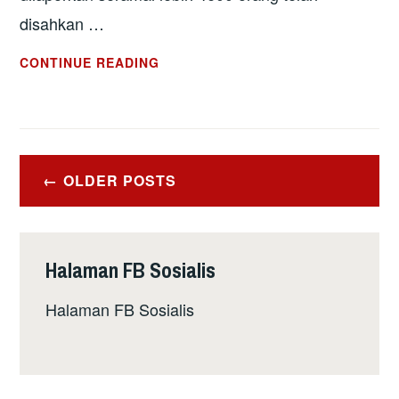
disahkan …
WABAK
CONTINUE READING
2019-
NCOV: LAWAN
WABAK
DENGAN
Posts
KESEDARAN
OLDER POSTS
navigation
SIVIK
BUKANNNYA
PANIK
Halaman FB Sosialis
Halaman FB Sosialis