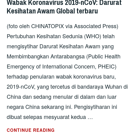
Wabak Koronavirus 2019-nCoV: Darurat
CETUS
Kesihatan Awam Global terbaru
SEMULA
GELOMBANG
(foto oleh CHINATOPIX via Associated Press)
PROTES
Pertubuhan Kesihatan Sedunia (WHO) telah
mengisytihar Darurat Kesihatan Awam yang
Membimbangkan Antarabangsa (Public Health
Emergency of International Concern, PHEIC)
terhadap penularan wabak koronavirus baru,
2019-nCoV, yang tercetus di bandaraya Wuhan di
China dan sedang menular di dalam dan luar
negara China sekarang ini. Pengisytiharan ini
dibuat selepas mesyuarat kedua …
WABAK
CONTINUE READING