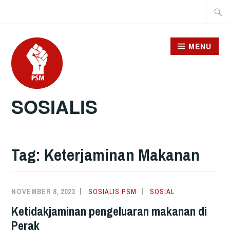
Skip
Searc
to
for:
content
MENU
SOSIALIS
Tag:
Keterjaminan Makanan
NOVEMBER 8, 2023
SOSIALIS PSM
SOSIAL
Ketidakjaminan pengeluaran makanan di
Perak