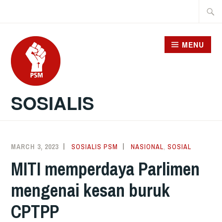
Skip
Searc
to
for:
content
MENU
SOSIALIS
MARCH 3, 2023
SOSIALIS PSM
NASIONAL
,
SOSIAL
MITI memperdaya Parlimen
mengenai kesan buruk
CPTPP