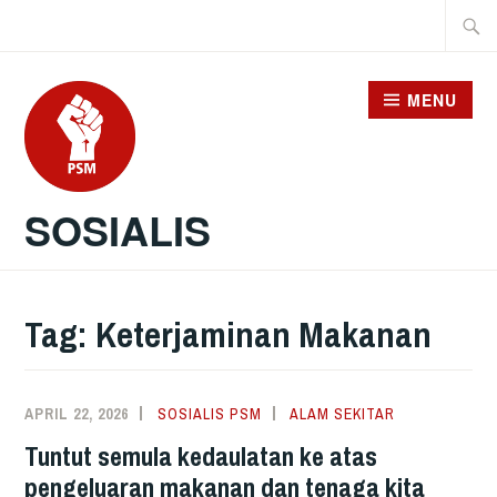
Skip
Searc
to
for:
content
MENU
SOSIALIS
Tag:
Keterjaminan Makanan
APRIL 22, 2026
SOSIALIS PSM
ALAM SEKITAR
Tuntut semula kedaulatan ke atas
pengeluaran makanan dan tenaga kita