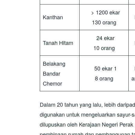
> 1200 ekar
Kanthan
130 orang
24 ekar
Tanah Hitam
P
10 orang
Belakang
50 ekar 1
K
Bandar
8 orang
a
Chemor
Dalam 20 tahun yang lalu, lebih daripa
digunakan untuk mengeluarkan sayur-sa
dilupuskan oleh Kerajaan Negeri Perak
pembinaan rumah dan pembangunan tap