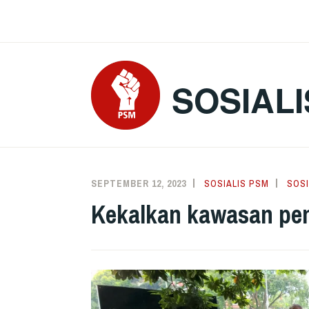
Skip
to
content
SOSIALI
SEPTEMBER 12, 2023
SOSIALIS PSM
SOSI
Kekalkan kawasan pen