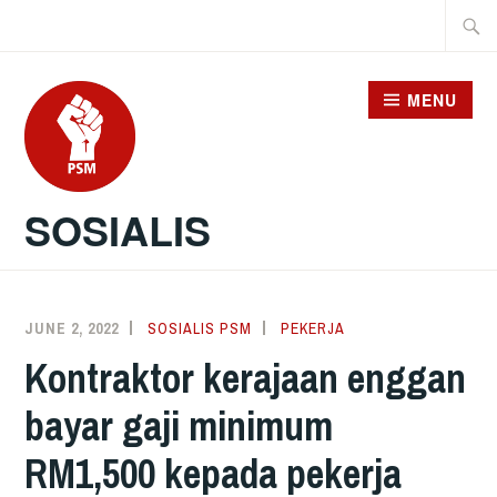
Skip
Searc
to
for:
content
MENU
SOSIALIS
JUNE 2, 2022
SOSIALIS PSM
PEKERJA
Kontraktor kerajaan enggan
bayar gaji minimum
RM1,500 kepada pekerja