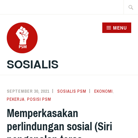
Skip
Searc
to
for:
content
MENU
SOSIALIS
SEPTEMBER 30, 2021
SOSIALIS PSM
EKONOMI
,
PEKERJA
,
POSISI PSM
Memperkasakan
perlindungan sosial (Siri