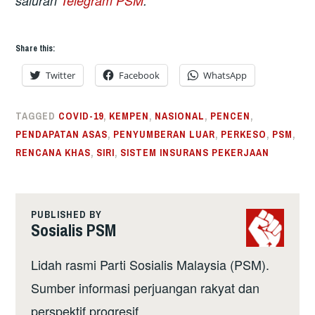
saluran
Telegram PSM
.
Share this:
Twitter
Facebook
WhatsApp
TAGGED
COVID-19
,
KEMPEN
,
NASIONAL
,
PENCEN
,
PENDAPATAN ASAS
,
PENYUMBERAN LUAR
,
PERKESO
,
PSM
,
RENCANA KHAS
,
SIRI
,
SISTEM INSURANS PEKERJAAN
PUBLISHED BY
Sosialis PSM
Lidah rasmi Parti Sosialis Malaysia (PSM).
Sumber informasi perjuangan rakyat dan
perspektif progresif.