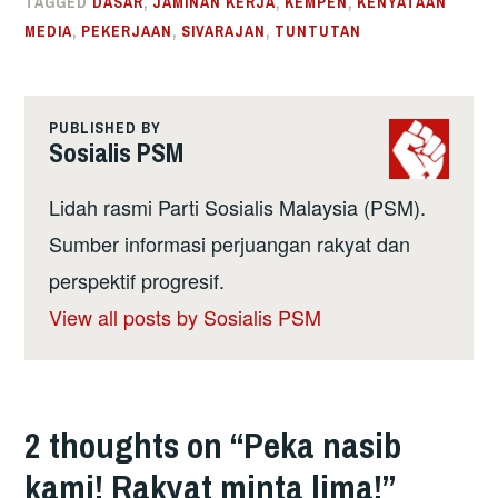
TAGGED
DASAR
,
JAMINAN KERJA
,
KEMPEN
,
KENYATAAN
MEDIA
,
PEKERJAAN
,
SIVARAJAN
,
TUNTUTAN
PUBLISHED BY
Sosialis PSM
Lidah rasmi Parti Sosialis Malaysia (PSM).
Sumber informasi perjuangan rakyat dan
perspektif progresif.
View all posts by Sosialis PSM
2 thoughts on “
Peka nasib
kami! Rakyat minta lima!
”