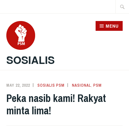
Skip
Searc
to
for:
content
MENU
SOSIALIS
MAY 22, 2022
SOSIALIS PSM
NASIONAL
,
PSM
Peka nasib kami! Rakyat
minta lima!