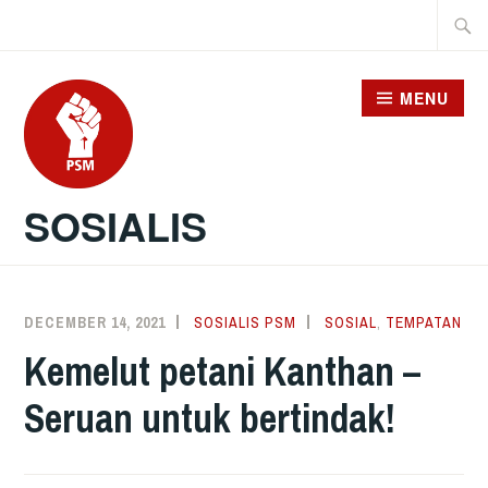
Skip
Searc
to
for:
content
MENU
SOSIALIS
DECEMBER 14, 2021
SOSIALIS PSM
SOSIAL
,
TEMPATAN
Kemelut petani Kanthan –
Seruan untuk bertindak!