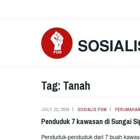
Skip
to
content
SOSIALI
Tag:
Tanah
JULY 22, 2026
SOSIALIS PSM
PERUMAHA
Penduduk 7 kawasan di Sungai Si
Penduduk-penduduk dari 7 buah kawa