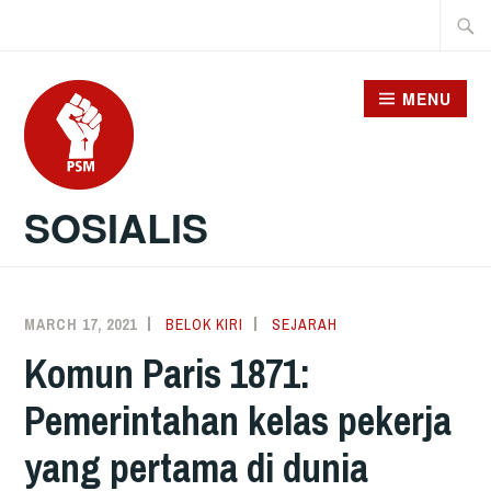
Skip
Searc
to
for:
content
MENU
SOSIALIS
MARCH 17, 2021
BELOK KIRI
SEJARAH
Komun Paris 1871:
Pemerintahan kelas pekerja
yang pertama di dunia