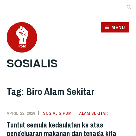
Skip
Searc
to
for:
content
MENU
SOSIALIS
Tag:
Biro Alam Sekitar
APRIL 22, 2026
SOSIALIS PSM
ALAM SEKITAR
Tuntut semula kedaulatan ke atas
pengeluaran makanan dan tenaga kita