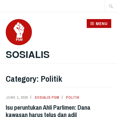
Skip
Searc
to
for:
content
MENU
SOSIALIS
Category:
Politik
JUNE 1, 2026
SOSIALIS PSM
POLITIK
Isu peruntukan Ahli Parlimen: Dana
kawasan harus telus dan adil