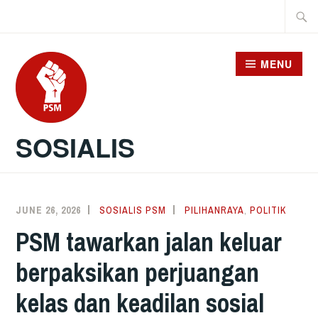
Skip
Searc
to
for:
content
MENU
SOSIALIS
JUNE 26, 2026
SOSIALIS PSM
PILIHANRAYA
,
POLITIK
PSM tawarkan jalan keluar
berpaksikan perjuangan
kelas dan keadilan sosial