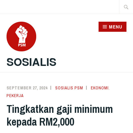
Skip
Searc
to
for:
content
MENU
SOSIALIS
SEPTEMBER 27, 2024
SOSIALIS PSM
EKONOMI
,
PEKERJA
Tingkatkan gaji minimum
kepada RM2,000