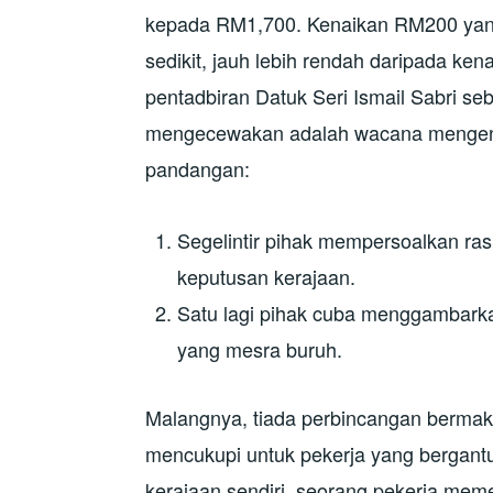
kepada RM1,700. Kenaikan RM200 yang
sedikit, jauh lebih rendah daripada k
pentadbiran Datuk Seri Ismail Sabri se
mengecewakan adalah wacana mengenai
pandangan:
Segelintir pihak mempersoalkan rasio
keputusan kerajaan.
Satu lagi pihak cuba menggambarka
yang mesra buruh.
Malangnya, tiada perbincangan berma
mencukupi untuk pekerja yang bergant
kerajaan sendiri, seorang pekerja me