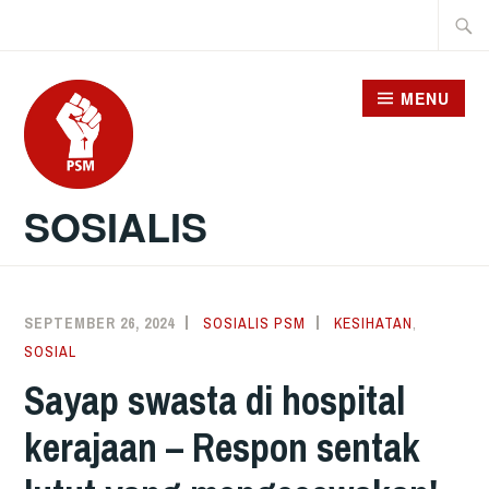
Skip
Searc
to
for:
content
MENU
SOSIALIS
SEPTEMBER 26, 2024
SOSIALIS PSM
KESIHATAN
,
SOSIAL
Sayap swasta di hospital
kerajaan – Respon sentak