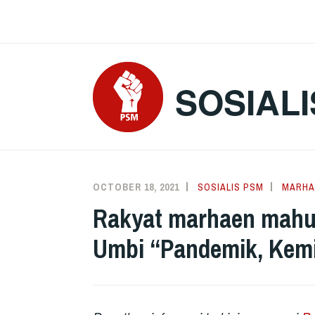
Skip
to
content
SOSIALI
OCTOBER 18, 2021
SOSIALIS PSM
MARHA
Rakyat marhaen mahuk
Umbi “Pandemik, Kemi