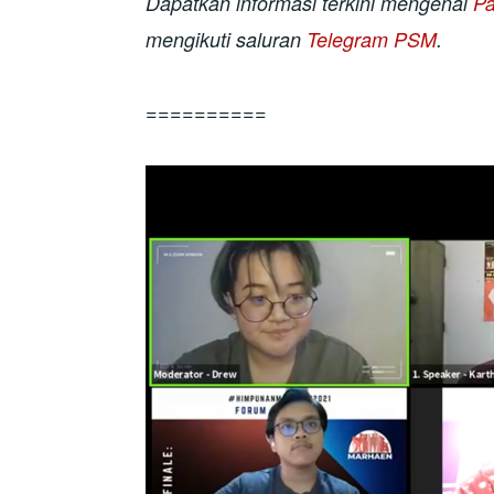
Dapatkan informasi terkini mengenai
Pa
mengikuti saluran
Telegram PSM
.
==========