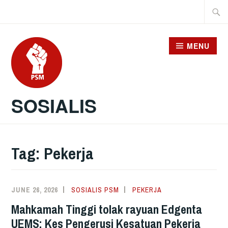
Skip
Searc
to
for:
content
MENU
SOSIALIS
Tag:
Pekerja
JUNE 26, 2026
SOSIALIS PSM
PEKERJA
Mahkamah Tinggi tolak rayuan Edgenta
UEMS: Kes Pengerusi Kesatuan Pekerja