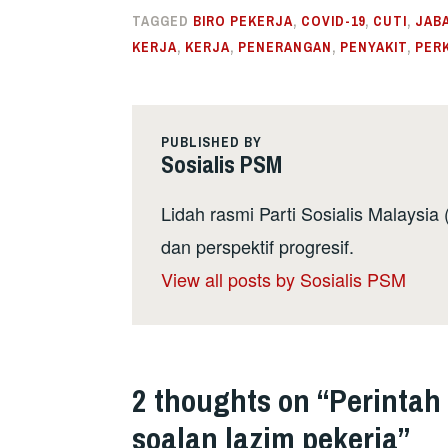
TAGGED
BIRO PEKERJA
,
COVID-19
,
CUTI
,
JAB
KERJA
,
KERJA
,
PENERANGAN
,
PENYAKIT
,
PER
PUBLISHED BY
Sosialis PSM
Lidah rasmi Parti Sosialis Malaysi
dan perspektif progresif.
View all posts by Sosialis PSM
2 thoughts on “
Perintah
soalan lazim pekerja
”