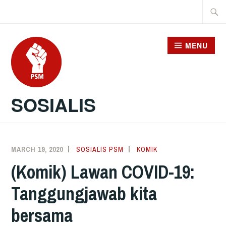
Skip
Searc
to
for:
content
MENU
SOSIALIS
MARCH 19, 2020
SOSIALIS PSM
KOMIK
(Komik) Lawan COVID-19:
Tanggungjawab kita
bersama