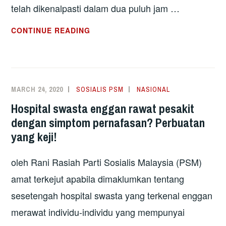
telah dikenalpasti dalam dua puluh jam …
MENGAPA
CONTINUE READING
BILANGAN
KES
BARU
COVID-
MARCH 24, 2020
SOSIALIS PSM
NASIONAL
19
Hospital swasta enggan rawat pesakit
MASIH
dengan simptom pernafasan? Perbuatan
MENINGKAT?
yang keji!
oleh Rani Rasiah Parti Sosialis Malaysia (PSM)
amat terkejut apabila dimaklumkan tentang
sesetengah hospital swasta yang terkenal enggan
merawat individu-individu yang mempunyai