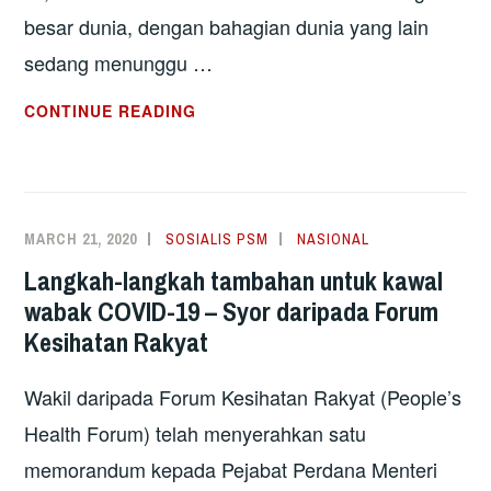
besar dunia, dengan bahagian dunia yang lain
sedang menunggu …
TUMPUKAN
CONTINUE READING
PERHATIAN
KE
ATAS
RAKYAT
MARCH 21, 2020
SOSIALIS PSM
NASIONAL
DALAM
Langkah-langkah tambahan untuk kawal
MENGHADAPI
wabak COVID-19 – Syor daripada Forum
PANDEMIK
Kesihatan Rakyat
GLOBAL
Wakil daripada Forum Kesihatan Rakyat (People’s
Health Forum) telah menyerahkan satu
memorandum kepada Pejabat Perdana Menteri