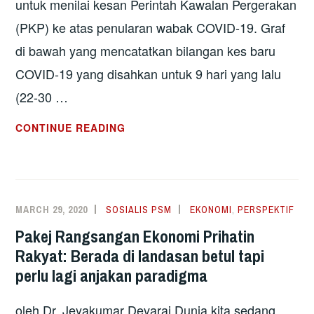
untuk menilai kesan Perintah Kawalan Pergerakan
(PKP) ke atas penularan wabak COVID-19. Graf
di bawah yang mencatatkan bilangan kes baru
COVID-19 yang disahkan untuk 9 hari yang lalu
(22-30 …
PERINTAH
CONTINUE READING
KAWALAN
PERGERAKAN
(PKP)
–
MARCH 29, 2020
SOSIALIS PSM
EKONOMI
,
PERSPEKTIF
ADAKAH
Pakej Rangsangan Ekonomi Prihatin
SITUASI
Rakyat: Berada di landasan betul tapi
TERKAWAL?
perlu lagi anjakan paradigma
oleh Dr. Jeyakumar Devaraj Dunia kita sedang