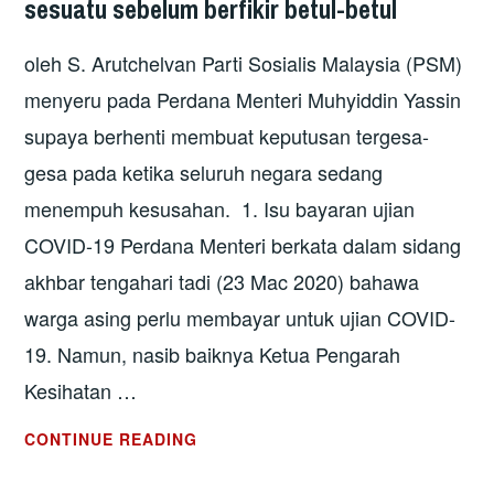
sesuatu sebelum berfikir betul-betul
PERBUATAN
YANG
oleh S. Arutchelvan Parti Sosialis Malaysia (PSM)
KEJI!
menyeru pada Perdana Menteri Muhyiddin Yassin
supaya berhenti membuat keputusan tergesa-
gesa pada ketika seluruh negara sedang
menempuh kesusahan. 1. Isu bayaran ujian
COVID-19 Perdana Menteri berkata dalam sidang
akhbar tengahari tadi (23 Mac 2020) bahawa
warga asing perlu membayar untuk ujian COVID-
19. Namun, nasib baiknya Ketua Pengarah
Kesihatan …
UJIAN
CONTINUE READING
COVID-