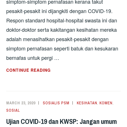
simptom-simptom pernafasan kerana takut
pesakit-pesakit ini dijangkiti dengan COVID-19.
Respon standard hospital-hospital swasta ini dan
doktor-doktor serta kakitangan kesihatan mereka
adalah menasihatkan pesakit-pesakit dengan
simptom pernafasan seperti batuk dan kesukaran
bernafas untuk pergi …
HOSPITAL
CONTINUE READING
SWASTA
ENGGAN
RAWAT
PESAKIT
MARCH 23, 2020
SOSIALIS PSM
KESIHATAN
,
KOMEN
,
DENGAN
SOSIAL
SIMPTOM
Ujian COVID-19 dan KWSP: Jangan umum
PERNAFASAN?