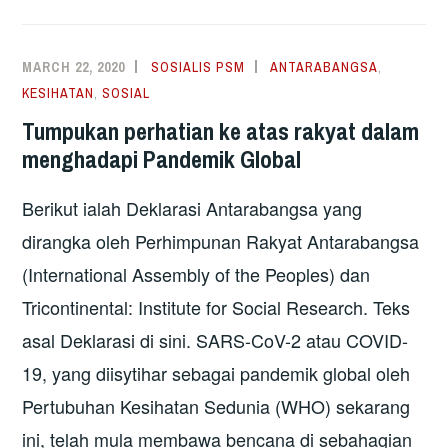
19
DAN
KWSP:
MARCH 22, 2020
SOSIALIS PSM
ANTARABANGSA
,
JANGAN
KESIHATAN
,
SOSIAL
UMUM
Tumpukan perhatian ke atas rakyat dalam
SESUATU
menghadapi Pandemik Global
SEBELUM
BERFIKIR
Berikut ialah Deklarasi Antarabangsa yang
BETUL-
BETUL
dirangka oleh Perhimpunan Rakyat Antarabangsa
(International Assembly of the Peoples) dan
Tricontinental: Institute for Social Research. Teks
asal Deklarasi di sini. SARS-CoV-2 atau COVID-
19, yang diisytihar sebagai pandemik global oleh
Pertubuhan Kesihatan Sedunia (WHO) sekarang
ini, telah mula membawa bencana di sebahagian