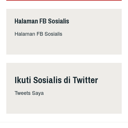
19
–
Halaman FB Sosialis
SYOR
DARIPADA
Halaman FB Sosialis
FORUM
KESIHATAN
RAKYAT
Ikuti Sosialis di Twitter
Tweets Saya