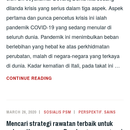
dilanda krisis yang serius dalam tiga aspek. Aspek
pertama dan punca pencetus krisis ini ialah
pandemik COVID-19 yang sedang menular di
seluruh dunia. Pandemik ini menimbulkan beban
berlebihan yang hebat ke atas perkhidmatan
perubatan, malah di negara-negara yang terkaya
di dunia. Kadar kematian di Itali, pada takat ini …
PAKEJ
CONTINUE READING
RANGSANGAN
EKONOMI
PRIHATIN
RAKYAT:
MARCH 26, 2020
SOSIALIS PSM
PERSPEKTIF
,
SAINS
BERADA
Mencari strategi rawatan terbaik untuk
DI