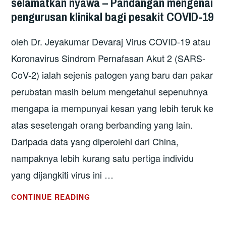
selamatkan nyawa – Pandangan mengenai
LANDASAN
pengurusan klinikal bagi pesakit COVID-19
BETUL
TAPI
oleh Dr. Jeyakumar Devaraj Virus COVID-19 atau
PERLU
LAGI
Koronavirus Sindrom Pernafasan Akut 2 (SARS-
ANJAKAN
CoV-2) ialah sejenis patogen yang baru dan pakar
PARADIGMA
perubatan masih belum mengetahui sepenuhnya
mengapa ia mempunyai kesan yang lebih teruk ke
atas sesetengah orang berbanding yang lain.
Daripada data yang diperolehi dari China,
nampaknya lebih kurang satu pertiga individu
yang dijangkiti virus ini …
MENCARI
CONTINUE READING
STRATEGI
RAWATAN