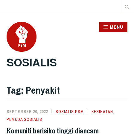
Skip
Searc
to
for:
content
MENU
SOSIALIS
Tag:
Penyakit
SEPTEMBER 20, 2022
SOSIALIS PSM
KESIHATAN
,
PEMUDA SOSIALIS
Komuniti berisiko tinggi diancam