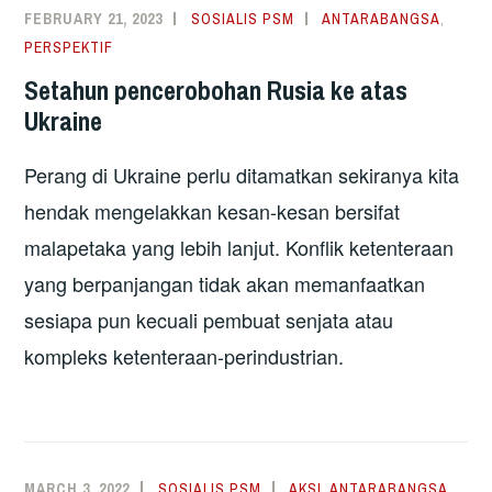
BERIKAN
FEBRUARY 21, 2023
SOSIALIS PSM
ANTARABANGSA
,
SATU
PERSPEKTIF
PELUANG
Setahun pencerobohan Rusia ke atas
KEPADA
Ukraine
KEDAMAIAN!
Perang di Ukraine perlu ditamatkan sekiranya kita
hendak mengelakkan kesan-kesan bersifat
malapetaka yang lebih lanjut. Konflik ketenteraan
yang berpanjangan tidak akan memanfaatkan
sesiapa pun kecuali pembuat senjata atau
kompleks ketenteraan-perindustrian.
MARCH 3, 2022
SOSIALIS PSM
AKSI
,
ANTARABANGSA