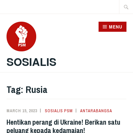
Skip
Searc
to
for:
content
MENU
SOSIALIS
Tag:
Rusia
MARCH 15, 2023
SOSIALIS PSM
ANTARABANGSA
Hentikan perang di Ukraine! Berikan satu
peluang kepada kedamaian!