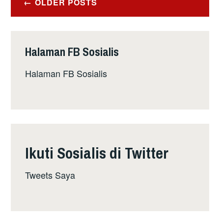
–
OLDER POSTS
navigation
SEKOLAH
VERNAKULAR
ATAU
Halaman FB Sosialis
SEKOLAH
KEBANGSAAN?
Halaman FB Sosialis
PARTI
POLITIK
MANA
YANG
CETUSKAN
PERKAUMAN
Ikuti Sosialis di Twitter
–
PARTI
Tweets Saya
SATU
KAUM
ATAU
PARTI