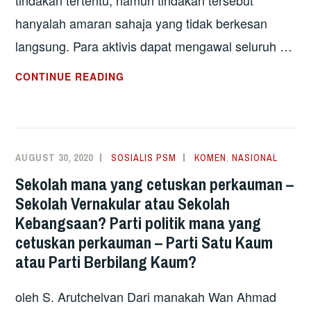
tindakan tertentu, namun tindakan tersebut
hanyalah amaran sahaja yang tidak berkesan
langsung. Para aktivis dapat mengawal seluruh …
JALAN
CONTINUE READING
BUNTU
GOLONGAN
ELIT
DI
AUGUST 30, 2020
SOSIALIS PSM
KOMEN
,
NASIONAL
AMERIKA
Sekolah mana yang cetuskan perkauman –
SYARIKAT
Sekolah Vernakular atau Sekolah
Kebangsaan? Parti politik mana yang
cetuskan perkauman – Parti Satu Kaum
atau Parti Berbilang Kaum?
oleh S. Arutchelvan Dari manakah Wan Ahmad