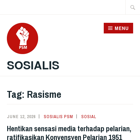
Skip
Searc
to
for:
content
MENU
SOSIALIS
Tag:
Rasisme
JUNE 12, 2026
SOSIALIS PSM
SOSIAL
Hentikan sensasi media terhadap pelarian,
ratifikasikan Konvensyen Pelarian 1951