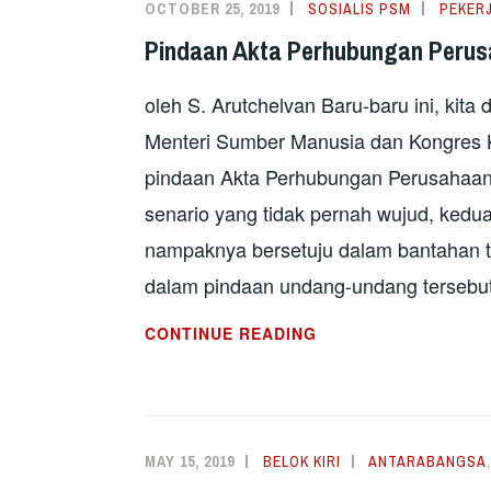
OCTOBER 25, 2019
SOSIALIS PSM
PEKER
PERJUANGAN
Pindaan Akta Perhubungan Perusa
RAKYAT
DI
oleh S. Arutchelvan Baru-baru ini, kit
MALAYSIA
Menteri Sumber Manusia dan Kongres 
pindaan Akta Perhubungan Perusahaan
senario yang tidak pernah wujud, kedu
nampaknya bersetuju dalam bantahan 
dalam pindaan undang-undang tersebu
PINDAAN
CONTINUE READING
AKTA
PERHUBUNGAN
PERUSAHAAN
–
MAY 15, 2019
BELOK KIRI
ANTARABANGSA
MTUC,