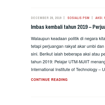
JUTA
PEKERJA
MOGOK
DECEMBER 28, 2019
SOSIALIS PSM
AKSI
,
CABAR
Imbas kembali tahun 2019 – Perju
KEKUASAAN
MODI
Walaupun keadaan politik di negara kit
tetapi perjuangan rakyat akar umbi da
sini. Berikut ialah beberapa aksi atau
tahun 2019: Pelajar UTM-MJIIT menang t
International Institute of Technology –
IMBAS
CONTINUE READING
KEMBALI
TAHUN
2019
–