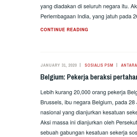
yang diadakan di seluruh negara itu. A
Perlembagaan India, yang jatuh pada 
INDIA:
CONTINUE READING
250
JUTA
ORANG
MOGOK
JANUARY 31, 2020
SOSIALIS PSM
ANTAR
LAWAN
Belgium: Pekerja beraksi pertaha
DASAR
NEOLIBERAL
Lebih kurang 20,000 orang pekerja Bel
MODI
Brussels, ibu negara Belgium, pada 2
nasional yang dianjurkan kesatuan sek
Aksi massa ini dianjurkan oleh Perse
sebuah gabungan kesatuan sekerja sosi