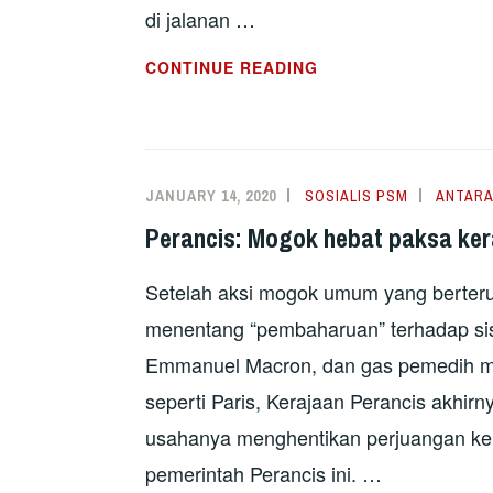
di jalanan …
BELGIUM:
CONTINUE READING
PEKERJA
BERAKSI
PERTAHAN
PERLINDUNGAN
JANUARY 14, 2020
SOSIALIS PSM
ANTAR
SOSIAL
Perancis: Mogok hebat paksa ke
Setelah aksi mogok umum yang berterus
menentang “pembaharuan” terhadap sis
Emmanuel Macron, dan gas pemedih mat
seperti Paris, Kerajaan Perancis akhi
usahanya menghentikan perjuangan ke
pemerintah Perancis ini. …