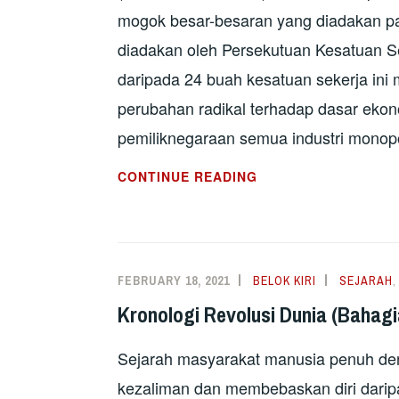
mogok besar-besaran yang diadakan p
diadakan oleh Persekutuan Kesatuan Se
daripada 24 buah kesatuan sekerja ini
perubahan radikal terhadap dasar ekon
pemiliknegaraan semua industri monop
AFRIKA
CONTINUE READING
SELATAN:
PEKERJA
BERMOGOK
TUNTUT
FEBRUARY 18, 2021
BELOK KIRI
SEJARAH
PERUBAHAN
Kronologi Revolusi Dunia (Bahagi
DASAR
YANG
Sejarah masyarakat manusia penuh de
RADIKAL
kezaliman dan membebaskan diri daripa