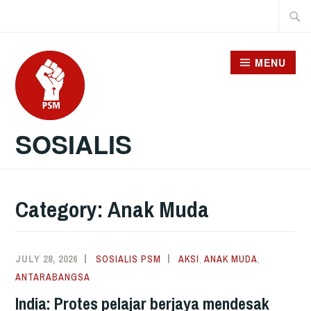
Skip
Searc
to
for:
content
MENU
SOSIALIS
Category:
Anak Muda
JULY 28, 2026
SOSIALIS PSM
AKSI
,
ANAK MUDA
,
ANTARABANGSA
India: Protes pelajar berjaya mendesak