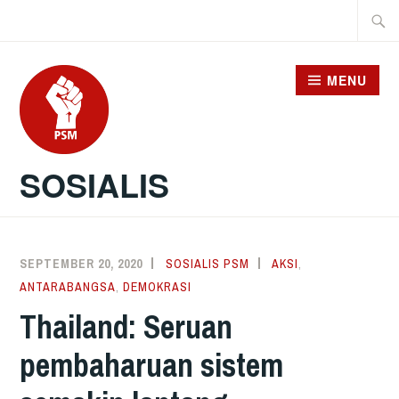
Skip
Searc
to
for:
content
MENU
SOSIALIS
SEPTEMBER 20, 2020
SOSIALIS PSM
AKSI
,
ANTARABANGSA
,
DEMOKRASI
Thailand: Seruan
pembaharuan sistem