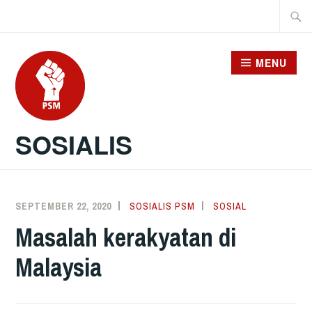
Skip
Searc
to
for:
content
MENU
SOSIALIS
SEPTEMBER 22, 2020
SOSIALIS PSM
SOSIAL
Masalah kerakyatan di
Malaysia