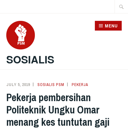
Skip
Searc
to
for:
content
MENU
SOSIALIS
JULY 5, 2019
SOSIALIS PSM
PEKERJA
Pekerja pembersihan
Politeknik Ungku Omar
menang kes tuntutan gaji