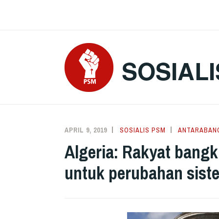
Skip
to
content
SOSIALI
APRIL 9, 2019
SOSIALIS PSM
ANTARABAN
Algeria: Rakyat bangki
untuk perubahan sist