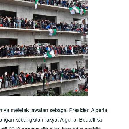
rnya meletak jawatan sebagai Presiden Algeria
gan kebangkitan rakyat Algeria. Bouteflika
il 2019 bahawa dia akan berundur apabila