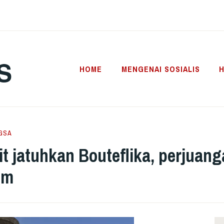
S
HOME
MENGENAI SOSIALIS
H
GSA
t jatuhkan Bouteflika, perjuang
em