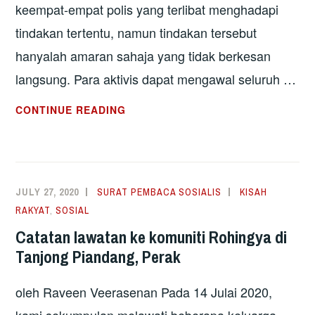
keempat-empat polis yang terlibat menghadapi
tindakan tertentu, namun tindakan tersebut
hanyalah amaran sahaja yang tidak berkesan
langsung. Para aktivis dapat mengawal seluruh …
JALAN
CONTINUE READING
BUNTU
GOLONGAN
ELIT
DI
JULY 27, 2020
SURAT PEMBACA SOSIALIS
KISAH
AMERIKA
RAKYAT
,
SOSIAL
SYARIKAT
Catatan lawatan ke komuniti Rohingya di
Tanjong Piandang, Perak
oleh Raveen Veerasenan Pada 14 Julai 2020,
kami sekumpulan melawati beberapa keluarga