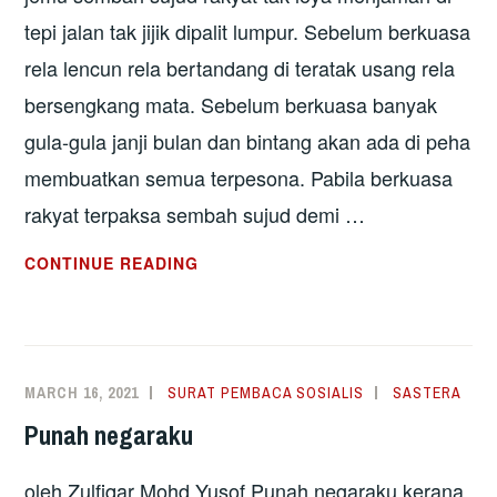
tepi jalan tak jijik dipalit lumpur. Sebelum berkuasa
rela lencun rela bertandang di teratak usang rela
bersengkang mata. Sebelum berkuasa banyak
gula-gula janji bulan dan bintang akan ada di peha
membuatkan semua terpesona. Pabila berkuasa
rakyat terpaksa sembah sujud demi …
TABIAT
CONTINUE READING
SANG
PENGUASA
MARCH 16, 2021
SURAT PEMBACA SOSIALIS
SASTERA
Punah negaraku
oleh Zulfiqar Mohd Yusof Punah negaraku kerana