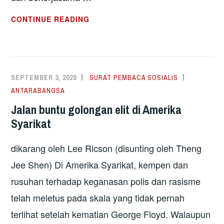
KUBA
CONTINUE READING
MANTAP
HADAPI
COVID-
19,
SEPTEMBER 3, 2020
SURAT PEMBACA SOSIALIS
SEKATAN
ANTARABANGSA
DAN
Jalan buntu golongan elit di Amerika
DWISTANDARD
Syarikat
DASAR
IMPERIALIS
dikarang oleh Lee Ricson (disunting oleh Theng
Jee Shen) Di Amerika Syarikat, kempen dan
rusuhan terhadap keganasan polis dan rasisme
telah meletus pada skala yang tidak pernah
terlihat setelah kematian George Floyd. Walaupun