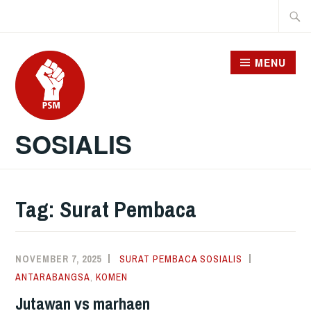
Skip
Searc
to
for:
content
MENU
SOSIALIS
Tag:
Surat Pembaca
NOVEMBER 7, 2025
SURAT PEMBACA SOSIALIS
ANTARABANGSA
,
KOMEN
Jutawan vs marhaen