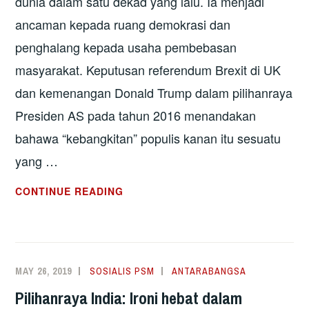
dunia dalam satu dekad yang lalu. Ia menjadi
ancaman kepada ruang demokrasi dan
penghalang kepada usaha pembebasan
masyarakat. Keputusan referendum Brexit di UK
dan kemenangan Donald Trump dalam pilihanraya
Presiden AS pada tahun 2016 menandakan
bahawa “kebangkitan” populis kanan itu sesuatu
yang …
ANCAMAN
CONTINUE READING
POPULISME
KANAN
DALAM
KONTEKS
MAY 26, 2019
SOSIALIS PSM
ANTARABANGSA
KRISIS
Pilihanraya India: Ironi hebat dalam
GLOBAL