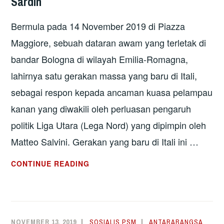
Sardin
KANAN
DI
Bermula pada 14 November 2019 di Piazza
EMILIA-
ROMAGNA
Maggiore, sebuah dataran awam yang terletak di
bandar Bologna di wilayah Emilia-Romagna,
lahirnya satu gerakan massa yang baru di Itali,
sebagai respon kepada ancaman kuasa pelampau
kanan yang diwakili oleh perluasan pengaruh
politik Liga Utara (Lega Nord) yang dipimpin oleh
Matteo Salvini. Gerakan yang baru di Itali ini …
ITALI:
CONTINUE READING
LAWAN
ARUS
PELAMPAU
KANAN
NOVEMBER 13, 2019
SOSIALIS PSM
ANTARABANGSA