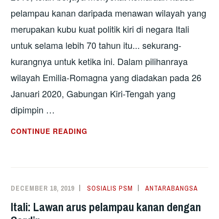
pelampau kanan daripada menawan wilayah yang
merupakan kubu kuat politik kiri di negara Itali
untuk selama lebih 70 tahun itu... sekurang-
kurangnya untuk ketika ini. Dalam pilihanraya
wilayah Emilia-Romagna yang diadakan pada 26
Januari 2020, Gabungan Kiri-Tengah yang
dipimpin …
ITALI:
CONTINUE READING
GERAKAN
SARDIN
BERJAYA
SEKAT
DECEMBER 18, 2019
SOSIALIS PSM
ANTARABANGSA
KEMARAAN
Itali: Lawan arus pelampau kanan dengan
PELAMPAU