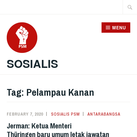
Skip
Searc
to
for:
content
MENU
SOSIALIS
Tag:
Pelampau Kanan
FEBRUARY 7, 2020
SOSIALIS PSM
ANTARABANGSA
Jerman: Ketua Menteri
Thüringen baru umum letak jawatan