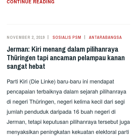
PILIHANRAYA
CONTINUE READING
SEPANYOL:
HANTU
FRANCO
SEDANG
NOVEMBER 2, 2019
SOSIALIS PSM
ANTARABANGSA
DIHIDUPKAN
Jerman: Kiri menang dalam pilihanraya
KEMBALI
Thüringen tapi ancaman pelampau kanan
sangat hebat
Parti Kiri (Die Linke) baru-baru ini mendapat
pencapaian terbaiknya dalam sejarah pilihanraya
di negeri Thüringen, negeri kelima kecil dari segi
jumlah penduduk daripada 16 buah negeri di
Jerman, tetapi keputusan pilihanraya tersebut juga
menyaksikan peningkatan kekuatan elektoral parti