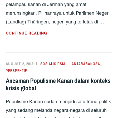
pelampau kanan di Jerman yang amat
merunsingkan. Pilihanraya untuk Parlimen Negeri
(Landtag) Thüringen, negeri yang terletak di …
JERMAN:
CONTINUE READING
KIRI
MENANG
DALAM
PILIHANRAYA
AUGUST 2, 2019
SOSIALIS PSM
ANTARABANGSA
,
THÜRINGEN
PERSPEKTIF
TAPI
Ancaman Populisme Kanan dalam konteks
ANCAMAN
krisis global
PELAMPAU
KANAN
Populisme Kanan sudah menjadi satu trend politik
SANGAT
HEBAT
yang sedang melanda negara-negara di seluruh