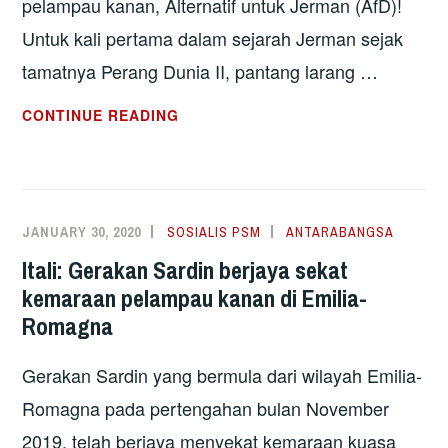
pelampau kanan, Alternatif untuk Jerman (AfD)!
Untuk kali pertama dalam sejarah Jerman sejak
tamatnya Perang Dunia II, pantang larang …
JERMAN:
CONTINUE READING
LIBERAL
RAMPAS
KUASA
DI
JANUARY 30, 2020
SOSIALIS PSM
ANTARABANGSA
THÜRINGEN DENGAN
Itali: Gerakan Sardin berjaya sekat
BANTUAN
kemaraan pelampau kanan di Emilia-
PELAMPAU
Romagna
KANAN
Gerakan Sardin yang bermula dari wilayah Emilia-
Romagna pada pertengahan bulan November
2019, telah berjaya menyekat kemaraan kuasa