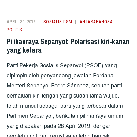
IRONI
HEBAT
DALAM
APRIL 30, 2019
SOSIALIS PSM
ANTARABANGSA
,
DEMOKRASI
POLITIK
TERBESAR
Pilihanraya Sepanyol: Polarisasi kiri-kanan
DI
yang ketara
DUNIA
Parti Pekerja Sosialis Sepanyol (PSOE) yang
dipimpin oleh penyandang jawatan Perdana
Menteri Sepanyol Pedro Sánchez, sebuah parti
berhaluan kiri-tengah yang sudah lama wujud,
telah muncul sebagai parti yang terbesar dalam
Parlimen Sepanyol, berikutan pilihanraya umum
yang diadakan pada 28 April 2019, dengan
peroleh undi dan kerusi yang lebih banyak