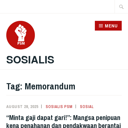
Skip
Searc
to
for:
content
MENU
SOSIALIS
Tag:
Memorandum
AUGUST 28, 2025
SOSIALIS PSM
SOSIAL
“Minta gaji dapat gari!”: Mangsa penipuan
kena penahanan dan pendakwaan berantai