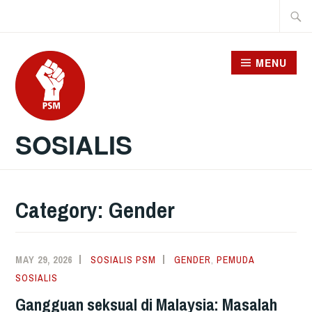
Skip
Searc
to
for:
content
MENU
SOSIALIS
Category:
Gender
MAY 29, 2026
SOSIALIS PSM
GENDER
,
PEMUDA
SOSIALIS
Gangguan seksual di Malaysia: Masalah