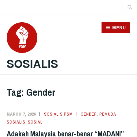
Skip
Searc
to
for:
content
MENU
SOSIALIS
Tag:
Gender
MARCH 7, 2026
SOSIALIS PSM
GENDER
,
PEMUDA
SOSIALIS
,
SOSIAL
Adakah Malaysia benar-benar “MADANI”