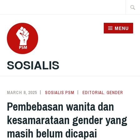
Skip
Searc
to
for:
content
MENU
SOSIALIS
MARCH 8, 2025
SOSIALIS PSM
EDITORIAL
,
GENDER
Pembebasan wanita dan
kesamarataan gender yang
masih belum dicapai