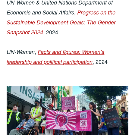
UN-Women & United Nations Department of
,
Economic and Social Affairs
Progress on the
Sustainable Development Goals: The Gender
, 2024
Snapshot 2024
,
UN-Women
Facts and figures: Women’s
, 2024
leadership and political participation