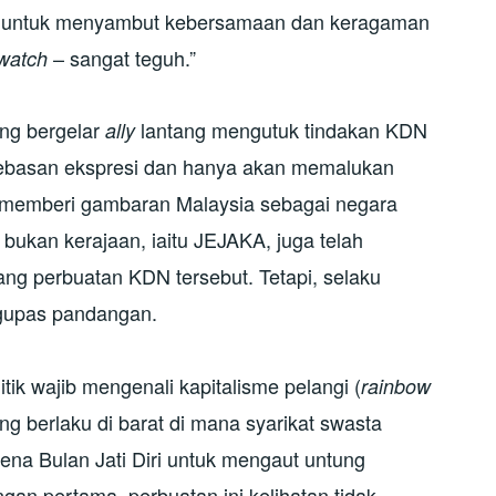
a untuk menyambut kebersamaan dan keragaman
– sangat teguh.”
watch
ng bergelar
lantang mengutuk tindakan KDN
ally
ebasan ekspresi dan hanya akan memalukan
 memberi gambaran Malaysia sebagai negara
 bukan kerajaan, iaitu JEJAKA, juga telah
g perbuatan KDN tersebut. Tetapi, selaku
ngupas pandangan.
ik wajib mengenali kapitalisme pelangi (
rainbow
g berlaku di barat di mana syarikat swasta
a Bulan Jati Diri untuk mengaut untung
n pertama, perbuatan ini kelihatan tidak