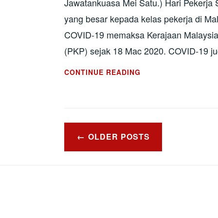
Jawatankuasa Mei Satu.) Hari Pekerj
yang besar kepada kelas pekerja di Ma
COVID-19 memaksa Kerajaan Malaysia
(PKP) sejak 18 Mac 2020. COVID-19 ju
DEKLARASI
CONTINUE READING
1
MEI
2020:
COVID
Posts
MENYERANG,
OLDER POSTS
navigation
PEKERJA
DIANCAM