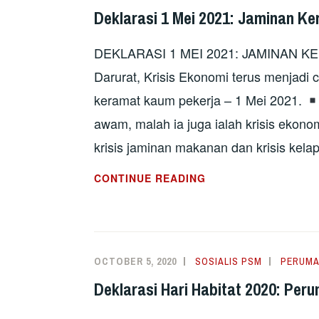
Deklarasi 1 Mei 2021: Jaminan Ke
DEKLARASI 1 MEI 2021: JAMINAN K
Darurat, Krisis Ekonomi terus menjadi
keramat kaum pekerja – 1 Mei 2021.
awam, malah ia juga ialah krisis ekonom
krisis jaminan makanan dan krisis kela
DEKLARASI
CONTINUE READING
1
MEI
2021:
JAMINAN
OCTOBER 5, 2020
SOSIALIS PSM
PERUM
KERJA,
Deklarasi Hari Habitat 2020: Pe
VAKSIN
KEHIDUPAN