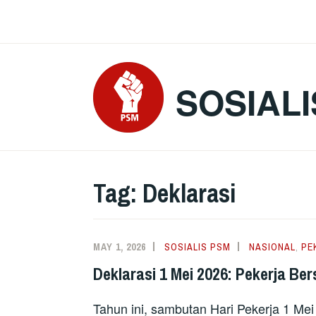
Skip
to
content
SOSIALI
Tag:
Deklarasi
MAY 1, 2026
SOSIALIS PSM
NASIONAL
,
PE
Deklarasi 1 Mei 2026: Pekerja Be
Tahun ini, sambutan Hari Pekerja 1 Me