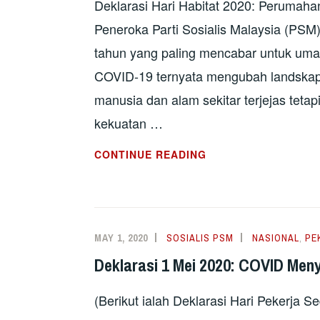
Deklarasi Hari Habitat 2020: Perumah
Peneroka Parti Sosialis Malaysia (PSM)
tahun yang paling mencabar untuk um
COVID-19 ternyata mengubah landskap 
manusia dan alam sekitar terjejas tetap
kekuatan …
DEKLARASI
CONTINUE READING
HARI
HABITAT
2020:
PERUMAHAN
MAY 1, 2020
SOSIALIS PSM
NASIONAL
,
PE
DAN
Deklarasi 1 Mei 2020: COVID Men
COVID-
19
(Berikut ialah Deklarasi Hari Pekerja 