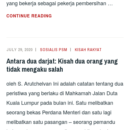
yang bekerja sebagai pekerja pembersihan …
KISAH
CONTINUE READING
SEORANG
PEKERJA
PEMBERSIHAN
MENANG
JULY 29, 2020
SOSIALIS PSM
KISAH RAKYAT
KES
Antara dua darjat: Kisah dua orang yang
TERHADAP
tidak mengaku salah
PERKESO
DI
oleh S. Arutchelvan Ini adalah catatan tentang dua
MAHKAMAH
peristiwa yang berlaku di Mahkamah Jalan Duta
Kuala Lumpur pada bulan ini. Satu melibatkan
seorang bekas Perdana Menteri dan satu lagi
melibatkan satu pasangan – seorang pemandu