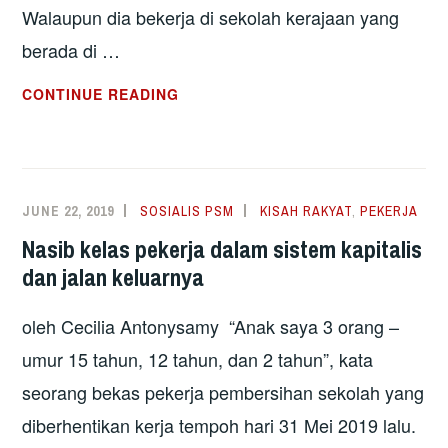
Walaupun dia bekerja di sekolah kerajaan yang
berada di …
SISTEM
CONTINUE READING
KONTRAK
UNTUK
PEKERJA
DI
JUNE 22, 2019
SOSIALIS PSM
KISAH RAKYAT
,
PEKERJA
SEKOLAH
Nasib kelas pekerja dalam sistem kapitalis
KERAJAAN
dan jalan keluarnya
MISKINKAN
PEKERJA
oleh Cecilia Antonysamy “Anak saya 3 orang –
MISKIN
umur 15 tahun, 12 tahun, dan 2 tahun”, kata
seorang bekas pekerja pembersihan sekolah yang
diberhentikan kerja tempoh hari 31 Mei 2019 lalu.