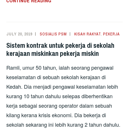
PENINDASAN
CONTINUE READING
KELAS
TIDAK
MENGIRA
KAUM
JULY 20, 2019
SOSIALIS PSM
KISAH RAKYAT
,
PEKERJA
–
Sistem kontrak untuk pekerja di sekolah
SATU
kerajaan miskinkan pekerja miskin
CATATAN
ARUTCHELVAN
Ramli, umur 50 tahun, ialah seorang pengawal
keselamatan di sebuah sekolah kerajaan di
Kedah. Dia menjadi pengawal keselamatan lebih
kurang 10 tahun dahulu selepas diberhentikan
kerja sebagai seorang operator dalam sebuah
kilang kerana krisis ekonomi. Dia bekerja di
sekolah sekarang ini lebih kurang 2 tahun dahulu.