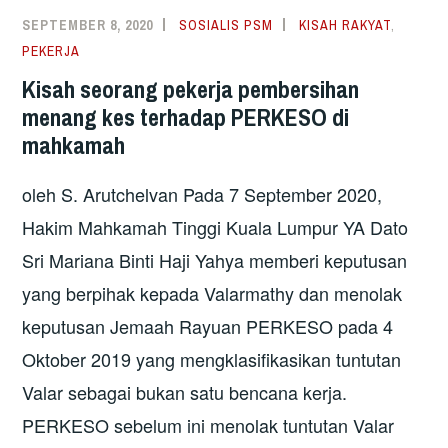
IBU
SEPTEMBER 8, 2020
SOSIALIS PSM
KISAH RAKYAT
,
TUNGGAL
PEKERJA
YANG
Kisah seorang pekerja pembersihan
KERJA
menang kes terhadap PERKESO di
SEBAGAI
mahkamah
PENGAWAL
KESELAMATAN
oleh S. Arutchelvan Pada 7 September 2020,
Hakim Mahkamah Tinggi Kuala Lumpur YA Dato
Sri Mariana Binti Haji Yahya memberi keputusan
yang berpihak kepada Valarmathy dan menolak
keputusan Jemaah Rayuan PERKESO pada 4
Oktober 2019 yang mengklasifikasikan tuntutan
Valar sebagai bukan satu bencana kerja.
PERKESO sebelum ini menolak tuntutan Valar