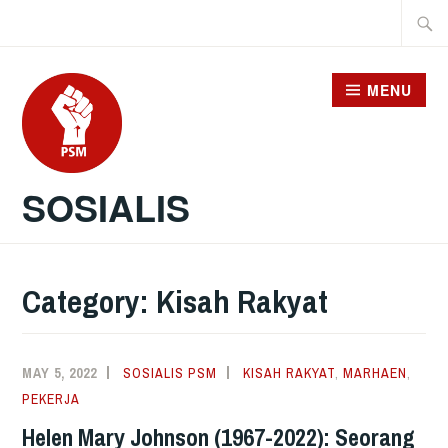
Skip
Searc
to
for:
content
MENU
SOSIALIS
Category:
Kisah Rakyat
MAY 5, 2022
SOSIALIS PSM
KISAH RAKYAT
,
MARHAEN
,
PEKERJA
Helen Mary Johnson (1967-2022): Seorang