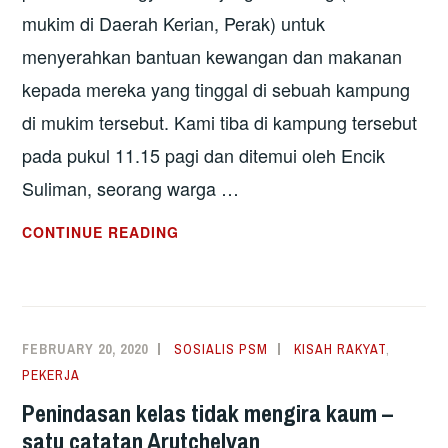
mukim di Daerah Kerian, Perak) untuk
menyerahkan bantuan kewangan dan makanan
kepada mereka yang tinggal di sebuah kampung
di mukim tersebut. Kami tiba di kampung tersebut
pada pukul 11.15 pagi dan ditemui oleh Encik
Suliman, seorang warga …
CATATAN
CONTINUE READING
LAWATAN
KE
KOMUNITI
ROHINGYA
FEBRUARY 20, 2020
SOSIALIS PSM
KISAH RAKYAT
,
DI
PEKERJA
TANJONG
Penindasan kelas tidak mengira kaum –
PIANDANG,
satu catatan Arutchelvan
PERAK