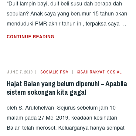
“Duit lampin bayi, duit beli susu dah berapa dah
sebulan? Anak saya yang berumur 15 tahun akan
menduduki PMR akhir tahun ini, terpaksa saya …
NASIB
CONTINUE READING
KELAS
PEKERJA
DALAM
SISTEM
JUNE 7, 2019
SOSIALIS PSM
KISAH RAKYAT
,
SOSIAL
KAPITALIS
Hajat Balan yang belum dipenuhi – Apabila
DAN
sistem sokongan kita gagal
JALAN
KELUARNYA
oleh S. Arutchelvan Sejurus sebelum jam 10
malam pada 27 Mei 2019, keadaan kesihatan
Balan telah merosot. Keluarganya hanya sempat