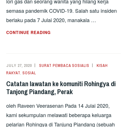
lori gas dan seorang wanita yang hilang kerja
semasa pandemik COVID-19. Salah satu insiden
berlaku pada 7 Julai 2020, manakala …
ANTARA
CONTINUE READING
DUA
DARJAT:
KISAH
DUA
JULY 27, 2020
SURAT PEMBACA SOSIALIS
KISAH
ORANG
RAKYAT
,
SOSIAL
YANG
Catatan lawatan ke komuniti Rohingya di
TIDAK
Tanjong Piandang, Perak
MENGAKU
SALAH
oleh Raveen Veerasenan Pada 14 Julai 2020,
kami sekumpulan melawati beberapa keluarga
pelarian Rohingya di Tanjung Piandang (sebuah