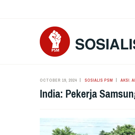
Skip
to
content
SOSIALI
OCTOBER 19, 2024
SOSIALIS PSM
AKSI
,
A
India: Pekerja Samsu