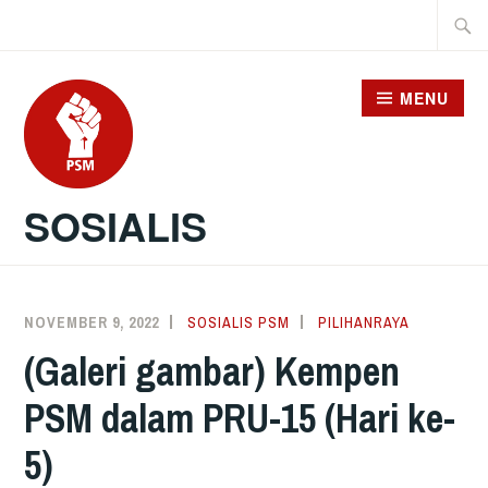
Skip
Searc
to
for:
content
MENU
SOSIALIS
NOVEMBER 9, 2022
SOSIALIS PSM
PILIHANRAYA
(Galeri gambar) Kempen
PSM dalam PRU-15 (Hari ke-
5)