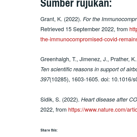
Sumber rujukan:
Grant, K. (2022).
For the Immunocompr
Retrieved 15 September 2022, from
ht
the-immunocompromised-covid-remains
Greenhalgh, T., Jimenez, J., Prather, K.
Ten scientific reasons in support of ai
(10285), 1603-1605. doi: 10.1016/
397
Sidik, S. (2022).
Heart disease after CO
2022, from
https://www.nature.com/art
Share this: