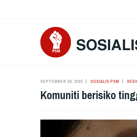
Skip
to
content
SOSIALI
SEPTEMBER 20, 2022
SOSIALIS PSM
KESI
Komuniti berisiko tin