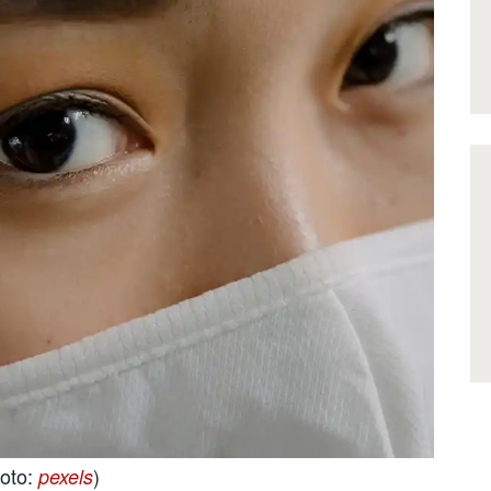
foto:
)
pexels