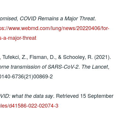
.
omised, COVID Remains a Major Threat
tps://www.webmd.com/lung/news/20220406/for-
-a-major-threat
, Tufekci, Z., Fisman, D., & Schooley, R. (2021).
.
,
rborne transmission of SARS-CoV-2
The Lancet
s0140-6736(21)00869-2
. Retrieved 15 September
VID: what the data say
icles/d41586-022-02074-3