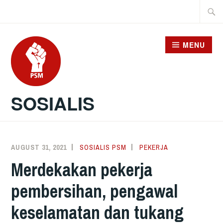
Skip
Searc
to
for:
content
MENU
SOSIALIS
AUGUST 31, 2021
SOSIALIS PSM
PEKERJA
Merdekakan pekerja
pembersihan, pengawal
keselamatan dan tukang