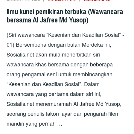
–
Ilmu kunci pemikiran terbuka (Wawancara
SEKOLAH
bersama Al Jafree Md Yusop)
VERNAKULAR
ATAU
(Siri wawancara “Kesenian dan Keadilan Sosial” -
SEKOLAH
KEBANGSAAN?
01) Bersempena dengan bulan Merdeka ini,
PARTI
Sosialis.net akan mula menerbitkan siri
POLITIK
wawancara khas bersama dengan beberapa
MANA
orang pengamal seni untuk membincangkan
YANG
CETUSKAN
“Kesenian dan Keadilan Sosial”. Dalam
PERKAUMAN
wawancara yang pertama dalam siri ini,
–
Sosialis.net menemuramah Al Jafree Md Yusop,
PARTI
SATU
seorang penulis lakon layar dan pengarah filem
KAUM
mandiri yang pernah …
ATAU