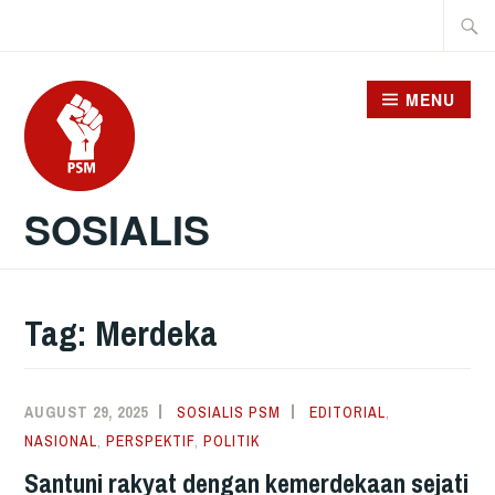
Skip
Searc
to
for:
content
MENU
SOSIALIS
Tag:
Merdeka
AUGUST 29, 2025
SOSIALIS PSM
EDITORIAL
,
NASIONAL
,
PERSPEKTIF
,
POLITIK
Santuni rakyat dengan kemerdekaan sejati