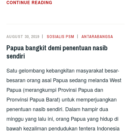
PARTI
ILMU
CONTINUE READING
BERBILANG
KUNCI
KAUM?
PEMIKIRAN
TERBUKA
(WAWANCARA
AUGUST 30, 2019
SOSIALIS PSM
ANTARABANGSA
BERSAMA
Papua bangkit demi penentuan nasib
AL
sendiri
JAFREE
MD
Satu gelombang kebangkitan masyarakat besar-
YUSOP)
besaran orang asal Papua sedang melanda West
Papua (merangkumpi Provinsi Papua dan
Pronvinsi Papua Barat) untuk memperjuangkan
penentuan nasib sendiri. Dalam hampir dua
minggu yang lalu ini, orang Papua yang hidup di
bawah kezaliman pendudukan tentera Indonesia