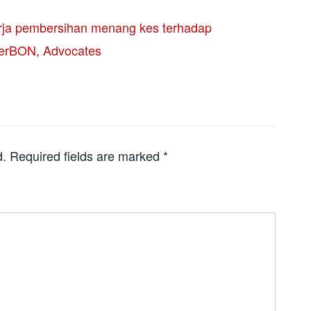
rja pembersihan menang kes terhadap
rBON, Advocates
d.
Required fields are marked
*