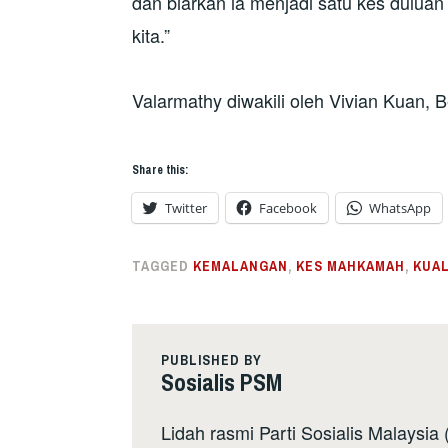
dan biarkan ia menjadi satu kes dulua
kita.”
Valarmathy diwakili oleh Vivian Kuan, 
Share this:
Twitter
Facebook
WhatsApp
TAGGED
KEMALANGAN
,
KES MAHKAMAH
,
KUA
PUBLISHED BY
Sosialis PSM
Lidah rasmi Parti Sosialis Malaysi