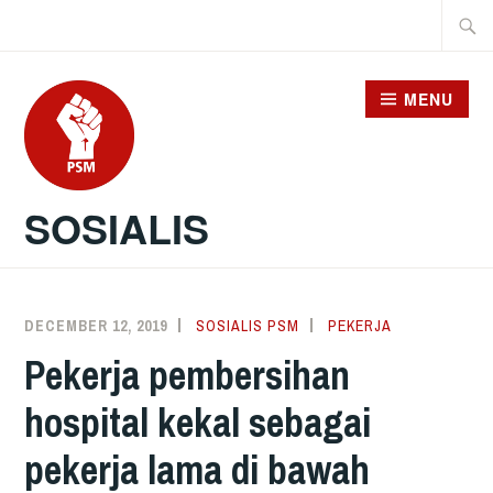
Skip
Searc
to
for:
content
MENU
SOSIALIS
DECEMBER 12, 2019
SOSIALIS PSM
PEKERJA
Pekerja pembersihan
hospital kekal sebagai
pekerja lama di bawah